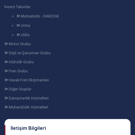
Kesici Takımlar
Mutsubishi - DIAEDGE
Urma
Utilis
Motor Grubu
Dişli ve Şanzıman Grubu
Hidrolik Grubu
Fren Grubu
Havalı Fren Ekipmanları
Diğer Gruplar
Danışmanlık Hizmetleri
Mühendislik Hizmetleri
İletişim Bilgileri