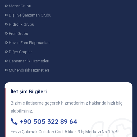
Motor Grubu
Dişli ve Şanzıman Grubu
Hidrolik Grubu
Fren Grubu
Havalı Fren Ekipmanları
Diğer Gruplar
Danışmanlık Hizmetleri
Mühendislik Hizmetleri
İletişim Bilgileri
Bizimle iletişeme geçerek hizmetlerimiz hakkında hızlı bilgi
alabilirsiniz.
+90 505 322 89 64
Fevzi Çakmak Gülistan Cad. Atiker-3 İş Merkezi No:19/B